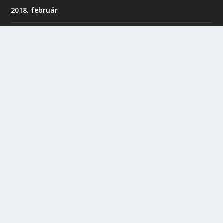
2018. február
2018. január
2017. december
2017. november
2017. október
2017. augusztus
2017. június
2017. május
2017. április