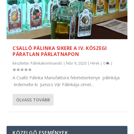
CSALLÓ PÁLINKA SIKERE A IV. KÖSZEGI
PÁRATLAN PÁRLATNAPON
készítette:
Pálinkakommandó
|
febr 9, 2020
|
Hírek
|
0
|
A Csalló Pálinka Manufaktúra feketeberkenye pálinkája
érdemelte ki Jurisics Vár Pálinkája címet...
OLVASS TOVÁBB
KÖZELGŐ ESEMÉNYEK