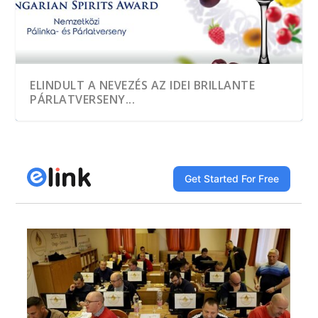
ELINDULT A NEVEZÉS AZ IDEI BRILLANTE
PÁRLATVERSENY...
A HEGYKŐI 1 CSEPP PÁLINKAMANUFAKTÚRA
TÖBB, MINT EZER MINTÁT KÓSTOLTAK A
A JÓ PÁLINKA GAZDASÁGI ÉRTÉK
DÍJNYERTES PÁLINKA NINCS ALKOTÁS ÉS
A GYÜMÖLCS LEGJAVÁT ZÁRJÁK BE AZ