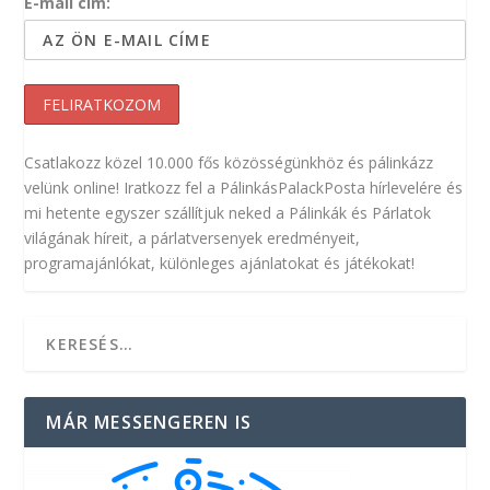
E-mail cím:
Csatlakozz közel 10.000 fős közösségünkhöz és pálinkázz
velünk online! Iratkozz fel a PálinkásPalackPosta hírlevelére és
mi hetente egyszer szállítjuk neked a Pálinkák és Párlatok
világának híreit, a párlatversenyek eredményeit,
programajánlókat, különleges ajánlatokat és játékokat!
MÁR MESSENGEREN IS