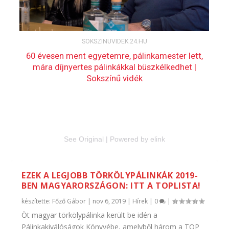
See Original
|
Powered by elink
EZEK A LEGJOBB TÖRKÖLYPÁLINKÁK 2019-
BEN MAGYARORSZÁGON: ITT A TOPLISTA!
készítette:
Főző Gábor
|
nov 6, 2019
|
Hírek
|
0
|
Öt magyar törkölypálinka került be idén a
Pálinkakiválóságok Könyvébe, amelyből három a TOP