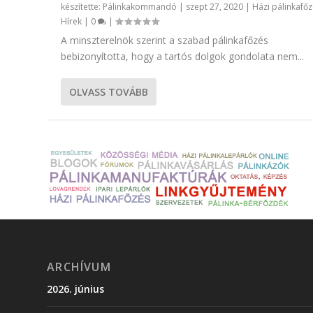
készítette:
Pálinkakommandó
|
szept 27, 2020
|
Házi pálinkafő
Hírek
|
0
|
A minszterelnök szerint a szabad pálinkafőzés
bebizonyította, hogy a tartós dolgok gondolata nem...
OLVASS TOVÁBB
ARCHÍVUM
2026. június