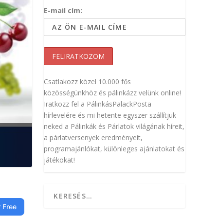
E-mail cím:
Csatlakozz közel 10.000 fős
közösségünkhöz és pálinkázz velünk online!
Iratkozz fel a PálinkásPalackPosta
hírlevelére és mi hetente egyszer szállítjuk
neked a Pálinkák és Párlatok világának híreit,
a párlatversenyek eredményeit,
programajánlókat, különleges ajánlatokat és
játékokat!