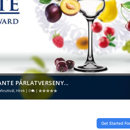
ANTE PÁRLATVERSENY...
afesztivál
,
Hírek
|
0
|