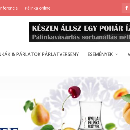
onferencia
Pálinka online
NKÁK & PÁRLATOK PÁRLATVERSENY
ESEMÉNYEK