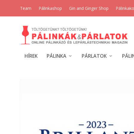
Team
Pálinkashop
Gin and Ginger Shop
Pálinkak
HÍREK
PÁLINKA
PÁRLATOK
PÁLI
CÍMKE:
ORBÁN VIKTOR