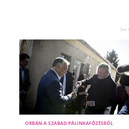
See 
ORBÁN A SZABAD PÁLINKAFŐZÉSRŐL