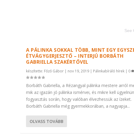
See 
A PÁLINKA SOKKAL TÖBB, MINT EGY EGYSZ
ÉTVÁGYGERJESZTŐ – INTERJÚ BORBÁTH
GABRIELLA SZAKÉRTŐVEL
készítette:
Főző Gábor
|
nov 19, 2019
|
Pálinkabíráló hírek
|
0
Borbáth Gabriella, a Rézangyal pálinka mestere arról me
mik az igazán jó pálinka ismérvei, és mikre kell ügyelnü
fogyasztás során, hogy valóban élvezhessük az ízeket.
Borbáth Gabriella még gyermekkorában, a nagyapja...
OLVASS TOVÁBB