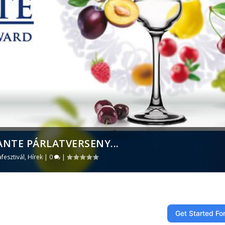
ANTE PÁRLATVERSENY...
afesztivál
,
Hírek
|
0
|