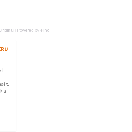
Original
|
Powered by elink
ERŰ
|
sélt,
nk a