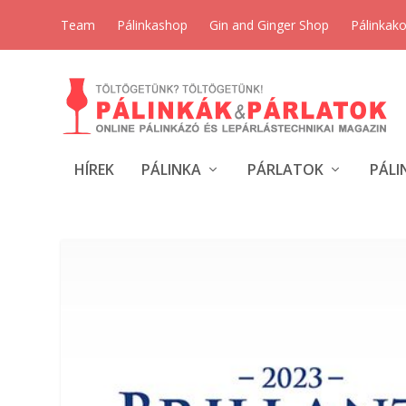
Team
Pálinkashop
Gin and Ginger Shop
Pálinkak
HÍREK
PÁLINKA
PÁRLATOK
PÁLI
CÍMKE:
MÉZES PÁLINKA