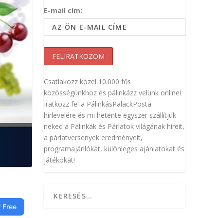
E-mail cím:
Csatlakozz közel 10.000 fős
közösségünkhöz és pálinkázz velünk online!
Iratkozz fel a PálinkásPalackPosta
hírlevelére és mi hetente egyszer szállítjuk
neked a Pálinkák és Párlatok világának híreit,
a párlatversenyek eredményeit,
programajánlókat, különleges ajánlatokat és
játékokat!