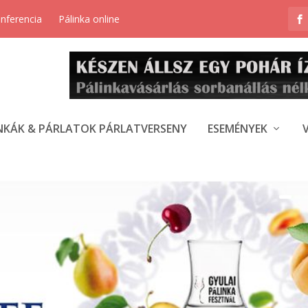
onferencia
Pálinka online
NKÁK & PÁRLATOK PÁRLATVERSENY
ESEMÉNYEK