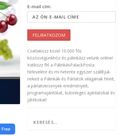
E-mail cím:
Csatlakozz közel 10.000 fős
közösségünkhöz és pálinkázz velünk online!
Iratkozz fel a PálinkásPalackPosta
hírlevelére és mi hetente egyszer szállítjuk
neked a Pálinkák és Párlatok világának híreit,
a párlatversenyek eredményeit,
programajánlókat, különleges ajánlatokat és
játékokat!