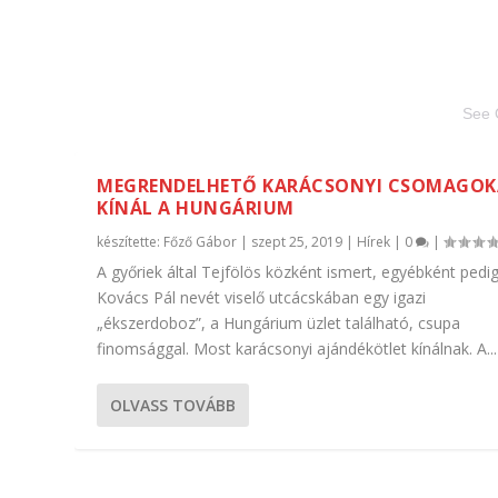
See 
MEGRENDELHETŐ KARÁCSONYI CSOMAGOK
KÍNÁL A HUNGÁRIUM
készítette:
Főző Gábor
|
szept 25, 2019
|
Hírek
|
0
|
A győriek által Tejfölös közként ismert, egyébként pedig
Kovács Pál nevét viselő utcácskában egy igazi
„ékszerdoboz”, a Hungárium üzlet található, csupa
finomsággal. Most karácsonyi ajándékötlet kínálnak. A...
OLVASS TOVÁBB