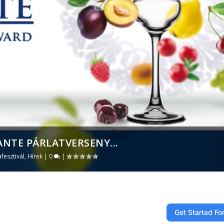
ANTE PÁRLATVERSENY...
afesztivál
,
Hírek
|
0
|