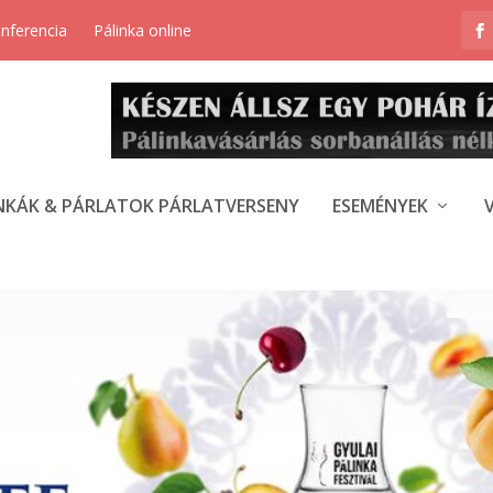
onferencia
Pálinka online
NKÁK & PÁRLATOK PÁRLATVERSENY
ESEMÉNYEK
PÁLINKÁK ÉS BORPÁRLATOK