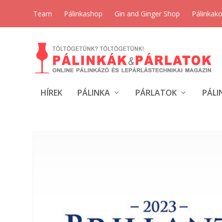
Team
Pálinkashop
Gin and Ginger Shop
Pálinkak
HÍREK
PÁLINKA
PÁRLATOK
PÁLI
CÍMKE:
MÁRTON ÉS LÁNYAI 