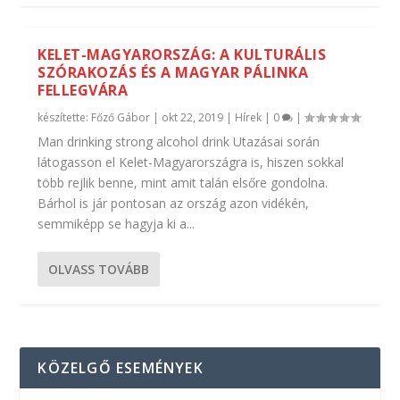
KELET-MAGYARORSZÁG: A KULTURÁLIS
SZÓRAKOZÁS ÉS A MAGYAR PÁLINKA
FELLEGVÁRA
készítette:
Főző Gábor
|
okt 22, 2019
|
Hírek
|
0
|
Man drinking strong alcohol drink Utazásai során
látogasson el Kelet-Magyarországra is, hiszen sokkal
több rejlik benne, mint amit talán elsőre gondolna.
Bárhol is jár pontosan az ország azon vidékén,
semmiképp se hagyja ki a...
OLVASS TOVÁBB
KÖZELGŐ ESEMÉNYEK