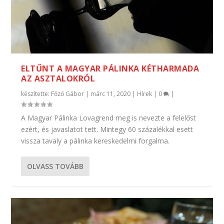
ELTŰNT A MAGYAR PÁLINKA KÉTHARMADA
AZ ASZTALOKRÓL
készítette:
Főző Gábor
|
márc 11, 2020
|
Hírek
|
0
|
A Magyar Pálinka Lovagrend meg is nevezte a felelőst
ezért, és javaslatot tett. Mintegy 60 százalékkal esett
vissza tavaly a pálinka kereskedelmi forgalma.
OLVASS TOVÁBB