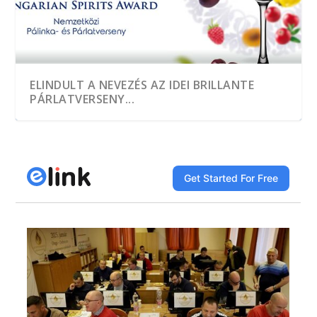
ELINDULT A NEVEZÉS AZ IDEI BRILLANTE
PÁRLATVERSENY...
A HEGYKŐI 1 CSEPP PÁLINKAMANUFAKTÚRA
TÖBB, MINT EZER MINTÁT KÓSTOLTAK A
A JÓ PÁLINKA GAZDASÁGI ÉRTÉK
DÍJNYERTES PÁLINKA NINCS ALKOTÁS ÉS
A GYÜMÖLCS LEGJAVÁT ZÁRJÁK BE AZ