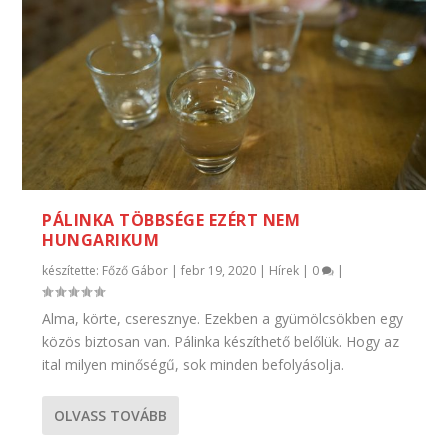
PÁLINKA TÖBBSÉGE EZÉRT NEM
HUNGARIKUM
készítette:
Főző Gábor
|
febr 19, 2020
|
Hírek
|
0
|
Alma, körte, cseresznye. Ezekben a gyümölcsökben egy
közös biztosan van. Pálinka készíthető belőlük. Hogy az
ital milyen minőségű, sok minden befolyásolja.
OLVASS TOVÁBB