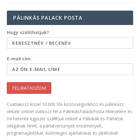
PÁLINKÁS PALACK POSTA
Hogy szólíthatjuk?
E-mail cím:
Csatlakozz közel 10.000 fős közösségünkhöz és pálinkázz
velünk online! Iratkozz fel a PálinkásPalackPosta hírlevelére és
mi hetente egyszer szállítjuk neked a Pálinkák és Párlatok
világának híreit, a párlatversenyek eredményeit,
programajánlókat, különleges ajánlatokat és játékokat!