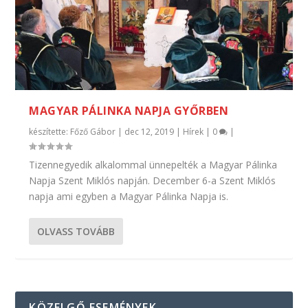
MAGYAR PÁLINKA NAPJA GYŐRBEN
készítette:
Főző Gábor
|
dec 12, 2019
|
Hírek
|
0
|
Tizennegyedik alkalommal ünnepelték a Magyar Pálinka
Napja Szent Miklós napján. December 6-a Szent Miklós
napja ami egyben a Magyar Pálinka Napja is.
OLVASS TOVÁBB
KÖZELGŐ ESEMÉNYEK