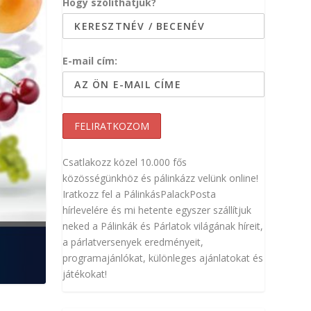
Hogy szólíthatjuk?
E-mail cím:
Csatlakozz közel 10.000 fős
közösségünkhöz és pálinkázz velünk online!
Iratkozz fel a PálinkásPalackPosta
hírlevelére és mi hetente egyszer szállítjuk
neked a Pálinkák és Párlatok világának híreit,
a párlatversenyek eredményeit,
programajánlókat, különleges ajánlatokat és
játékokat!