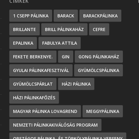
CÍMKÉK
1 CSEPP PÁLINKA
BARACK
BARACKPÁLINKA
BRILLANTE
BRILL PÁLINKAHÁZ
CEFRE
EPALINKA
FABULYA ATTILA
FEKETE BERKENYE.
GIN
GONG PÁLINKAHÁZ
GYULAI PÁLINKAFESZTIVÁL
GYÜMÖLCSPÁLINKA
GYÜMÖLCSPÁRLAT
HÁZI PÁLINKA
HÁZI PÁLINKAFŐZÉS
MAGYAR PÁLINKA LOVAGREND
MEGGYPÁLINKA
NEMZETI PÁLINKAKIVÁLÓSÁG PROGRAM
ORSZÁGOS PÁLINKA- ÉS TÖRKÖLYPÁLINKA VERSENY