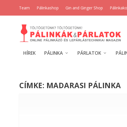
Team
Pálinkashop
Gin and Ginger Shop
Pálinkak
HÍREK
PÁLINKA
PÁRLATOK
PÁLI
CÍMKE:
MADARASI PÁLINKA