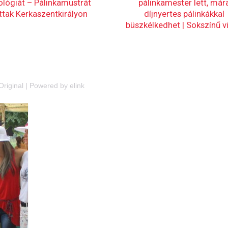
Original
|
Powered by elink