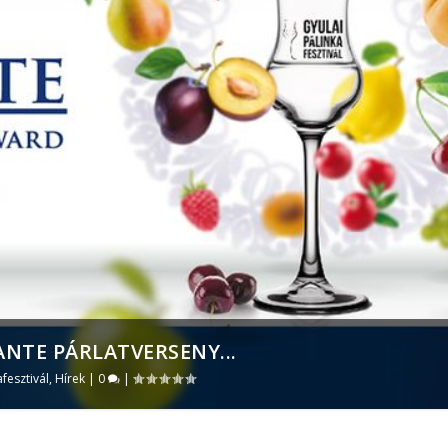
ANTE PÁRLATVERSENY...
afesztivál
,
Hírek
|
0
|