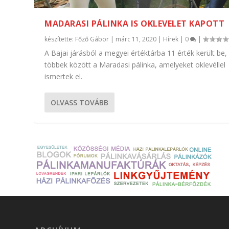
MADARASI PÁLINKA IS OKLEVELET KAPOTT
készítette:
Főző Gábor
|
márc 11, 2020
|
Hírek
|
0
|
A Bajai járásból a megyei értéktárba 11 érték került be,
többek között a Maradasi pálinka, amelyeket oklevéllel
ismertek el.
OLVASS TOVÁBB