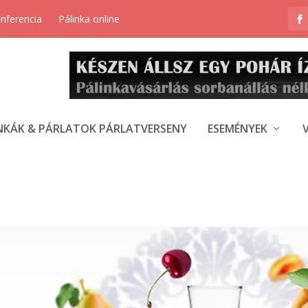
onferencia
Pálinka online
NKÁK & PÁRLATOK PÁRLATVERSENY
ESEMÉNYEK