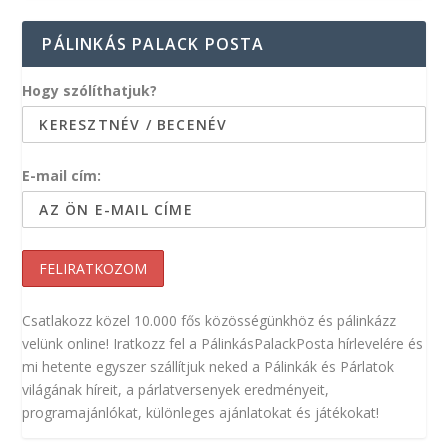
PÁLINKÁS PALACK POSTA
Hogy szólíthatjuk?
E-mail cím:
Csatlakozz közel 10.000 fős közösségünkhöz és pálinkázz
velünk online! Iratkozz fel a PálinkásPalackPosta hírlevelére és
mi hetente egyszer szállítjuk neked a Pálinkák és Párlatok
világának híreit, a párlatversenyek eredményeit,
programajánlókat, különleges ajánlatokat és játékokat!