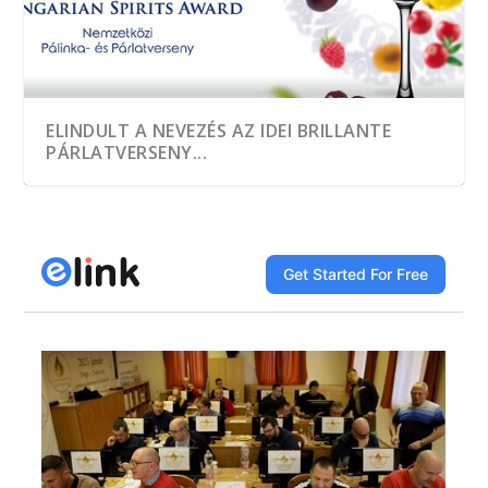
ELINDULT A NEVEZÉS AZ IDEI BRILLANTE
PÁRLATVERSENY...
A HEGYKŐI 1 CSEPP PÁLINKAMANUFAKTÚRA
TÖBB, MINT EZER MINTÁT KÓSTOLTAK A
A JÓ PÁLINKA GAZDASÁGI ÉRTÉK
DÍJNYERTES PÁLINKA NINCS ALKOTÁS ÉS
A GYÜMÖLCS LEGJAVÁT ZÁRJÁK BE AZ