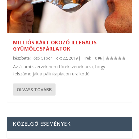
MILLIÓS KÁRT OKOZÓ ILLEGÁLIS
GYÜMÖLCSPÁRLATOK
készítette:
Főző Gábor
|
okt 22, 2019
|
Hírek
|
0
|
Az állami szervek nem törekszenek arra, hogy
felszámolják a pálinkapiacon uralkodó...
OLVASS TOVÁBB
KÖZELGŐ ESEMÉNYEK