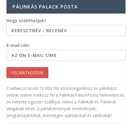
PÁLINKÁS PALACK POSTA
Hogy szólíthatjuk?
E-mail cím:
Csatlakozz közel 10.000 fős közösségünkhöz és pálinkázz
velünk online! Iratkozz fel a PálinkásPalackPosta hírlevelére és
mi hetente egyszer szállítjuk neked a Pálinkák és Párlatok
világának híreit, a párlatversenyek eredményeit,
programajánlókat, különleges ajánlatokat és játékokat!