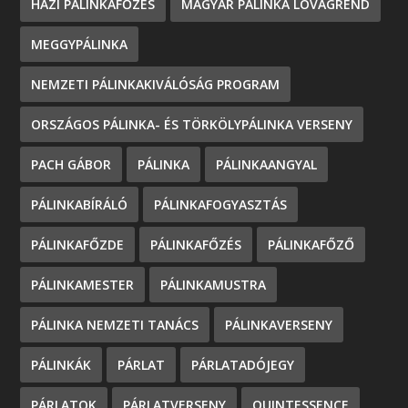
HÁZI PÁLINKAFŐZÉS
MAGYAR PÁLINKA LOVAGREND
MEGGYPÁLINKA
NEMZETI PÁLINKAKIVÁLÓSÁG PROGRAM
ORSZÁGOS PÁLINKA- ÉS TÖRKÖLYPÁLINKA VERSENY
PACH GÁBOR
PÁLINKA
PÁLINKAANGYAL
PÁLINKABÍRÁLÓ
PÁLINKAFOGYASZTÁS
PÁLINKAFŐZDE
PÁLINKAFŐZÉS
PÁLINKAFŐZŐ
PÁLINKAMESTER
PÁLINKAMUSTRA
PÁLINKA NEMZETI TANÁCS
PÁLINKAVERSENY
PÁLINKÁK
PÁRLAT
PÁRLATADÓJEGY
PÁRLATOK
PÁRLATVERSENY
QUINTESSENCE