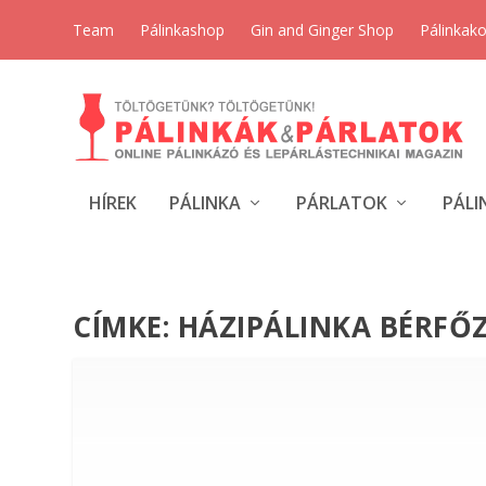
Team
Pálinkashop
Gin and Ginger Shop
Pálinkak
HÍREK
PÁLINKA
PÁRLATOK
PÁLI
CÍMKE:
HÁZIPÁLINKA BÉRFŐ