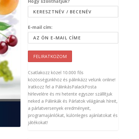
Hogy szólíthatjuk?
E-mail cím:
Csatlakozz közel 10.000 fős
közösségünkhöz és pálinkázz velünk online!
Iratkozz fel a PálinkásPalackPosta
hírlevelére és mi hetente egyszer szállítjuk
neked a Pálinkák és Párlatok világának híreit,
a párlatversenyek eredményeit,
programajánlókat, különleges ajánlatokat és
játékokat!