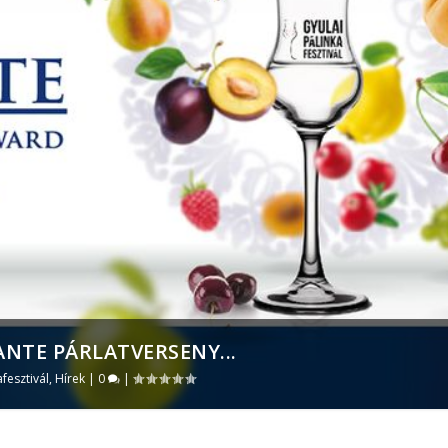
ANTE PÁRLATVERSENY...
afesztivál
,
Hírek
|
0
|