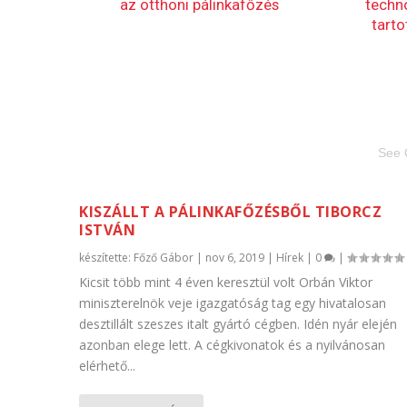
See 
KISZÁLLT A PÁLINKAFŐZÉSBŐL TIBORCZ
ISTVÁN
készítette:
Főző Gábor
|
nov 6, 2019
|
Hírek
|
0
|
Kicsit több mint 4 éven keresztül volt Orbán Viktor
miniszterelnök veje igazgatóság tag egy hivatalosan
desztillált szeszes italt gyártó cégben. Idén nyár elején
azonban elege lett. A cégkivonatok és a nyilvánosan
elérhető...