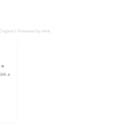
Original
|
Powered by elink
zdék a
.