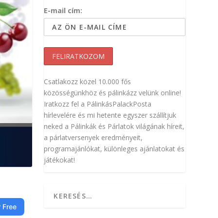
E-mail cím:
Csatlakozz közel 10.000 fős
közösségünkhöz és pálinkázz velünk online!
Iratkozz fel a PálinkásPalackPosta
hírlevelére és mi hetente egyszer szállítjuk
neked a Pálinkák és Párlatok világának híreit,
a párlatversenyek eredményeit,
programajánlókat, különleges ajánlatokat és
játékokat!