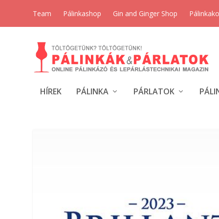
Team
Pálinkashop
Gin and Ginger Shop
Pálinkak
HÍREK
PÁLINKA
PÁRLATOK
PÁLI
CÍMKE:
GYÜMÖLCS PÁRLATO