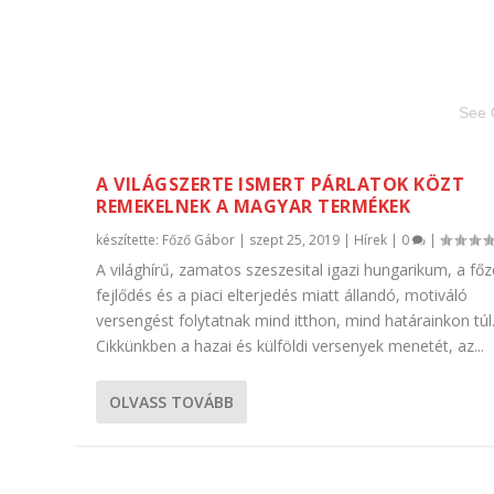
See 
A VILÁGSZERTE ISMERT PÁRLATOK KÖZT
REMEKELNEK A MAGYAR TERMÉKEK
készítette:
Főző Gábor
|
szept 25, 2019
|
Hírek
|
0
|
A világhírű, zamatos szeszesital igazi hungarikum, a fő
fejlődés és a piaci elterjedés miatt állandó, motiváló
versengést folytatnak mind itthon, mind határainkon túl
Cikkünkben a hazai és külföldi versenyek menetét, az...
OLVASS TOVÁBB