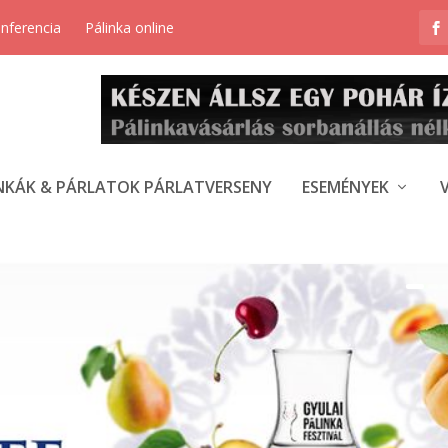
onferencia
Pálinka online
NKÁK & PÁRLATOK PÁRLATVERSENY
ESEMÉNYEK
K