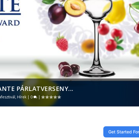
ANTE PÁRLATVERSENY...
afesztivál
,
Hírek
|
0
|