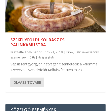
SZÉKELYFÖLDI KOLBÁSZ ÉS
PÁLINKAMUSTRA
készítette:
Főző Gábor
|
nov 21, 2019
|
Hírek
,
Pálinkaversenyek,
események
|
0
|
Sepsiszentgyörgyön hétvégén tizenhetedik alkalommal
szervezett Székelyföldi Kolbászfesztiválra 73...
OLVASS TOVÁBB
KÖZELGŐ ESEMÉNYEK