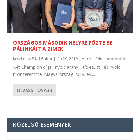
ORSZÁGOS MÁSODIK HELYRE FŐZTE BE
PÁLINKÁIT A ZIMEK
készítette:
Főző Gábor
|
jún 26, 2019
|
Hírek
|
0
|
Két Champion díjjal, nyolc arany–, tíz ezüst– és nyolc
bronzéremmel Magyarország 2019. évi...
OLVASS TOVÁBB
KÖZELGŐ ESEMÉNYEK