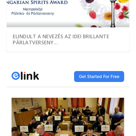
ELINDULT A NEVEZÉS AZ IDEI BRILLANTE
PÁRLATVERSENY...
A HEGYKŐI 1 CSEPP PÁLINKAMANUFAKTÚRA
TÖBB, MINT EZER MINTÁT KÓSTOLTAK A
A JÓ PÁLINKA GAZDASÁGI ÉRTÉK
DÍJNYERTES PÁLINKA NINCS ALKOTÁS ÉS
A GYÜMÖLCS LEGJAVÁT ZÁRJÁK BE AZ