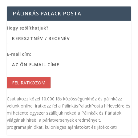
PÁLINKÁS PALACK POSTA
Hogy szólíthatjuk?
E-mail cím:
Csatlakozz közel 10.000 fős közösségünkhöz és pálinkázz
velünk online! Iratkozz fel a PálinkásPalackPosta hírlevelére és
mi hetente egyszer szállítjuk neked a Pálinkák és Párlatok
világának híreit, a párlatversenyek eredményeit,
programajánlókat, különleges ajánlatokat és játékokat!