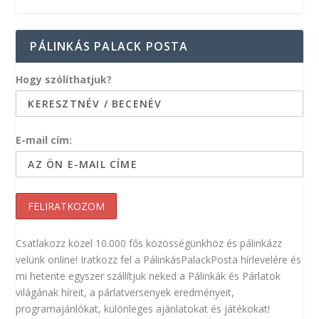
PÁLINKÁS PALACK POSTA
Hogy szólíthatjuk?
E-mail cím:
Csatlakozz közel 10.000 fős közösségünkhöz és pálinkázz
velünk online! Iratkozz fel a PálinkásPalackPosta hírlevelére és
mi hetente egyszer szállítjuk neked a Pálinkák és Párlatok
világának híreit, a párlatversenyek eredményeit,
programajánlókat, különleges ajánlatokat és játékokat!