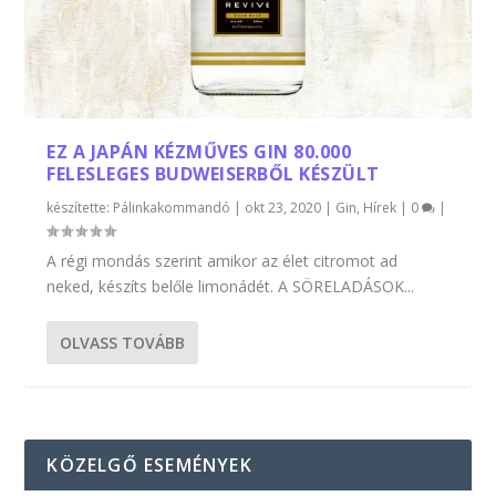
EZ A JAPÁN KÉZMŰVES GIN 80.000
FELESLEGES BUDWEISERBŐL KÉSZÜLT
készítette:
Pálinkakommandó
|
okt 23, 2020
|
Gin
,
Hírek
|
0
|
A régi mondás szerint amikor az élet citromot ad
neked, készíts belőle limonádét. A SÖRELADÁSOK...
OLVASS TOVÁBB
KÖZELGŐ ESEMÉNYEK