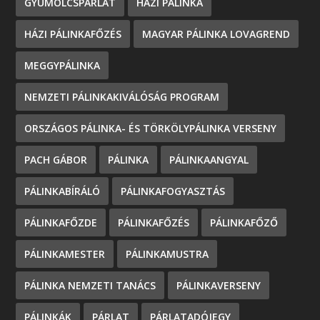
GYÜMÖLCSPÁRLAT
HÁZI PÁLINKA
HÁZI PÁLINKAFŐZÉS
MAGYAR PÁLINKA LOVAGREND
MEGGYPÁLINKA
NEMZETI PÁLINKAKIVÁLÓSÁG PROGRAM
ORSZÁGOS PÁLINKA- ÉS TÖRKÖLYPÁLINKA VERSENY
PACH GÁBOR
PÁLINKA
PÁLINKAANGYAL
PÁLINKABÍRÁLÓ
PÁLINKAFOGYASZTÁS
PÁLINKAFŐZDE
PÁLINKAFŐZÉS
PÁLINKAFŐZŐ
PÁLINKAMESTER
PÁLINKAMUSTRA
PÁLINKA NEMZETI TANÁCS
PÁLINKAVERSENY
PÁLINKÁK
PÁRLAT
PÁRLATADÓJEGY