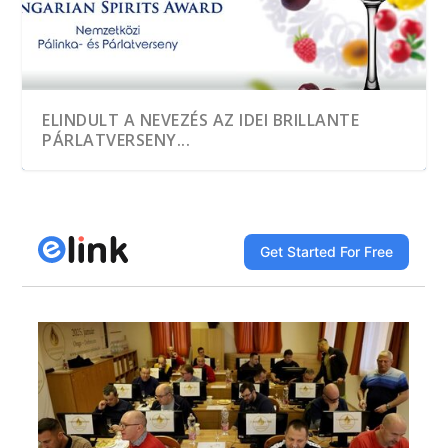
ELINDULT A NEVEZÉS AZ IDEI BRILLANTE
PÁRLATVERSENY...
A HEGYKŐI 1 CSEPP PÁLINKAMANUFAKTÚRA
TÖBB, MINT EZER MINTÁT KÓSTOLTAK A
A JÓ PÁLINKA GAZDASÁGI ÉRTÉK
DÍJNYERTES PÁLINKA NINCS ALKOTÁS ÉS
A GYÜMÖLCS LEGJAVÁT ZÁRJÁK BE AZ