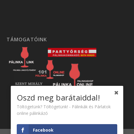
TÁMOGATÓINK
Oszd meg barátaiddal!
Töltögetünk? Töltögetünk! - Pálinkák és Párlatok
online pálinkázó
Facebook