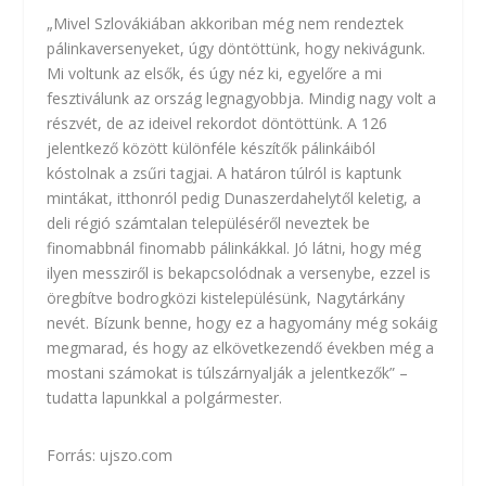
„Mivel Szlovákiában akkoriban még nem rendeztek
pálinkaversenyeket, úgy döntöttünk, hogy nekivágunk.
Mi voltunk az elsők, és úgy néz ki, egyelőre a mi
fesztiválunk az ország legnagyobbja. Mindig nagy volt a
részvét, de az ideivel rekordot döntöttünk. A 126
jelentkező között különféle készítők pálinkáiból
kóstolnak a zsűri tagjai. A határon túlról is kaptunk
mintákat, itthonról pedig Dunaszerdahelytől keletig, a
deli régió számtalan településéről neveztek be
finomabbnál finomabb pálinkákkal. Jó látni, hogy még
ilyen messziről is bekapcsolódnak a versenybe, ezzel is
öregbítve bodrogközi kistelepülésünk, Nagytárkány
nevét. Bízunk benne, hogy ez a hagyomány még sokáig
megmarad, és hogy az elkövetkezendő években még a
mostani számokat is túlszárnyalják a jelentkezők” –
tudatta lapunkkal a polgármester.
Forrás:
ujszo.com