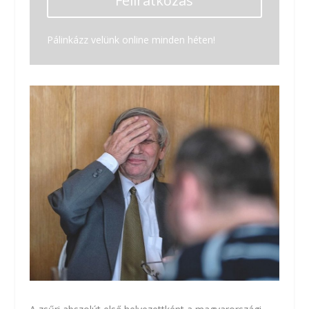
Feliratkozás
Pálinkázz velünk online minden héten!