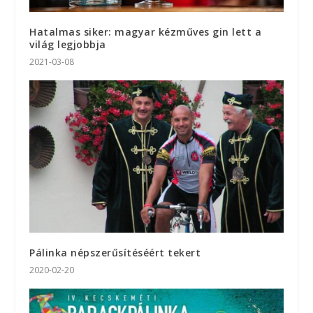
Hatalmas siker: magyar kézműves gin lett a
világ legjobbja
2021-03-08
Pálinka népszerűsítéséért tekert
2020-02-20