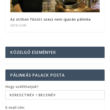
Az otthon főzött szesz nem igazán pálinka
2019-12-09
KÖZELGŐ ESEMÉNYEK
PÁLINKÁS PALACK POSTA
Hogy szólíthatjuk?
E-mail cím: