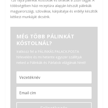
126 fajta pálinkát kóstoltak és bíráltak a zsűri tagjai. A
többségében házi receptúra alapján készült pálinkák
magyarországi, szlovákiai, kárpátaljai és erdélyi készítők
kétkezi munkáját dicsérik.
MÉG TÖBB PÁLINKÁT
KÓSTOLNÁL?
Iratkozz fel a PÁLINKÁS.PALACK.POSTA
hírlevelére és mi hetente egyszer szállítjuk
neked a Pálinkák és Párlatok világának híreit!