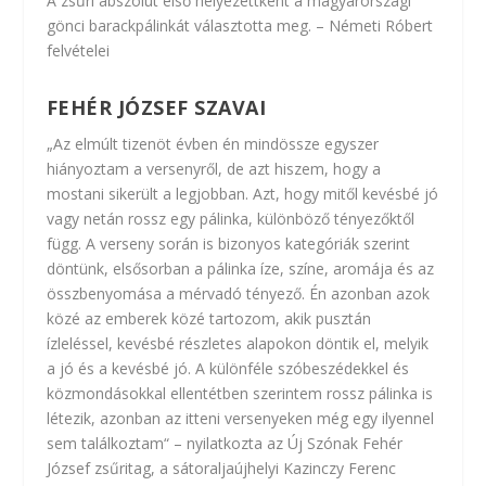
A zsűri abszolút első helyezettként a magyarországi
gönci barackpálinkát választotta meg. – Németi Róbert
felvételei
FEHÉR JÓZSEF SZAVAI
„Az elmúlt tizenöt évben én mindössze egyszer
hiányoztam a versenyről, de azt hiszem, hogy a
mostani sikerült a legjobban. Azt, hogy mitől kevésbé jó
vagy netán rossz egy pálinka, különböző tényezőktől
függ. A verseny során is bizonyos kategóriák szerint
döntünk, elsősorban a pálinka íze, színe, aromája és az
összbenyomása a mérvadó tényező. Én azonban azok
közé az emberek közé tartozom, akik pusztán
ízleléssel, kevésbé részletes alapokon döntik el, melyik
a jó és a kevésbé jó. A különféle szóbeszédekkel és
közmondásokkal ellentétben szerintem rossz pálinka is
létezik, azonban az itteni versenyeken még egy ilyennel
sem találkoztam“ – nyilatkozta az Új Szónak Fehér
József zsűritag, a sátoraljaújhelyi Kazinczy Ferenc