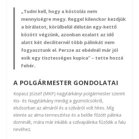
„Tudni kell, hogy a kóstolás nem
mennyiségre megy. Reggel kilenckor kezdjük
a bírálatot, körülbelül délután egy-kettő
között végzünk, azonban ezalatt az idő
alatt két deciliternél több pálinkát nem
fogyasztunk el. Persze az ebédnél már jól
esik egy tisztességes kupica” – tette hozzá
Fehér.
A POLGÁRMESTER GONDOLATAI
Kopasz József (MKP) nagytárkányi polgármester szerint
Kis- és Nagytárkány mindig a gyümölcsökről,
elsősorban az almáról és a szilváról volt híres. Míg
eleinte az alma termesztése és a belőle főzött pálinka
dominált, mára már inkább a szilvapálinka fűződik a falu
nevéhez.