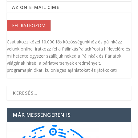
Csatlakozz közel 10.000 fős közösségünkhöz és pálinkázz
velünk online! Iratkozz fel a PálinkásPalackPosta hírlevelére és
mi hetente egyszer szállítjuk neked a Pálinkák és Párlatok
világának híreit, a párlatversenyek eredményeit,
programajánlókat, különleges ajánlatokat és játékokat!
MÁR MESSENGEREN IS