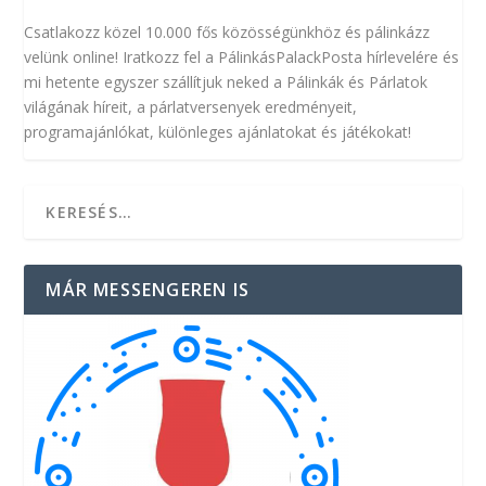
Csatlakozz közel 10.000 fős közösségünkhöz és pálinkázz
velünk online! Iratkozz fel a PálinkásPalackPosta hírlevelére és
mi hetente egyszer szállítjuk neked a Pálinkák és Párlatok
világának híreit, a párlatversenyek eredményeit,
programajánlókat, különleges ajánlatokat és játékokat!
MÁR MESSENGEREN IS