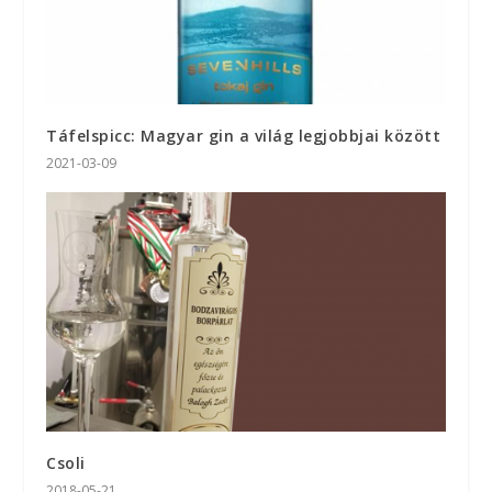
Táfelspicc: Magyar gin a világ legjobbjai között
2021-03-09
Csoli
2018-05-21