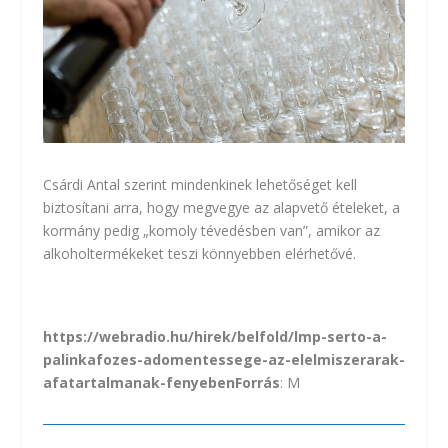
Csárdi Antal szerint mindenkinek lehetőséget kell
biztosítani arra, hogy megvegye az alapvető ételeket, a
kormány pedig „komoly tévedésben van”, amikor az
alkoholtermékeket teszi könnyebben elérhetővé.
https://webradio.hu/hirek/belfold/lmp-serto-a-
palinkafozes-adomentessege-az-elelmiszerarak-
afatartalmanak-fenyeben
Forrás
: M