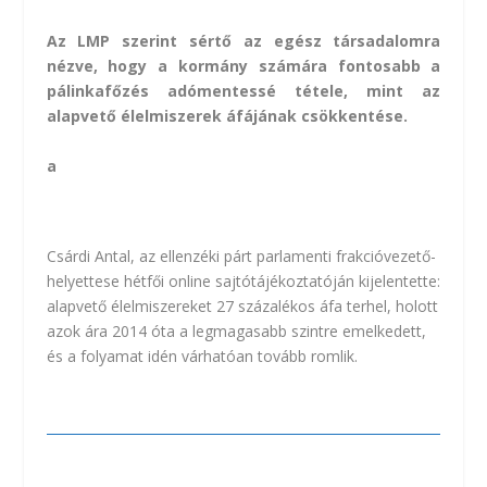
Az LMP szerint sértő az egész társadalomra
nézve, hogy a kormány számára fontosabb a
pálinkafőzés adómentessé tétele, mint az
alapvető élelmiszerek áfájának csökkentése.
a
Csárdi Antal, az ellenzéki párt parlamenti frakcióvezető-
helyettese hétfői online sajtótájékoztatóján kijelentette:
alapvető élelmiszereket 27 százalékos áfa terhel, holott
azok ára 2014 óta a legmagasabb szintre emelkedett,
és a folyamat idén várhatóan tovább romlik.