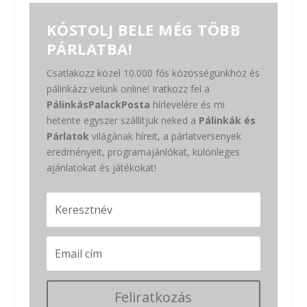
KÓSTOLJ BELE MÉG TÖBB
PÁRLATBA!
Csatlakozz közel 10.000 fős közösségünkhöz és
pálinkázz velünk online! Iratkozz fel a
PálinkásPalackPosta
hírlevelére és mi
hetente egyszer szállítjuk neked a
Pálinkák és
Párlatok
világának híreit, a párlatversenyek
eredményeit, programajánlókat, különleges
ajánlatokat és játékokat!
Feliratkozás