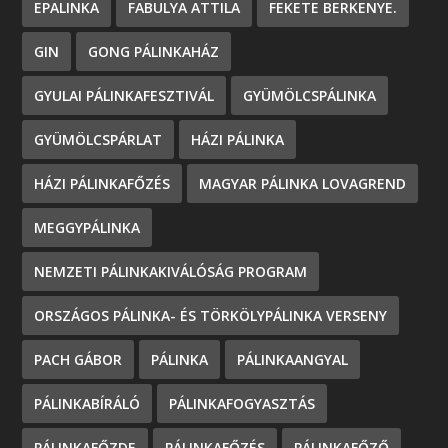
EPALINKA
FABULYA ATTILA
FEKETE BERKENYE.
GIN
GONG PÁLINKAHÁZ
GYULAI PÁLINKAFESZTIVÁL
GYÜMÖLCSPÁLINKA
GYÜMÖLCSPÁRLAT
HÁZI PÁLINKA
HÁZI PÁLINKAFŐZÉS
MAGYAR PÁLINKA LOVAGREND
MEGGYPÁLINKA
NEMZETI PÁLINKAKIVÁLÓSÁG PROGRAM
ORSZÁGOS PÁLINKA- ÉS TÖRKÖLYPÁLINKA VERSENY
PACH GÁBOR
PÁLINKA
PÁLINKAANGYAL
PÁLINKABÍRÁLÓ
PÁLINKAFOGYASZTÁS
PÁLINKAFŐZDE
PÁLINKAFŐZÉS
PÁLINKAFŐZŐ