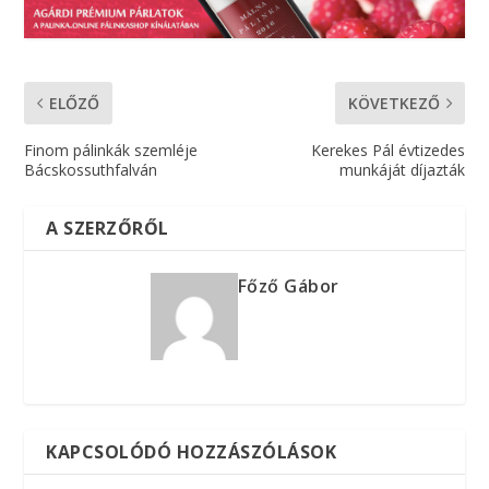
ELŐZŐ
KÖVETKEZŐ
Finom pálinkák szemléje
Kerekes Pál évtizedes
Bácskossuthfalván
munkáját díjazták
A SZERZŐRŐL
Főző Gábor
KAPCSOLÓDÓ HOZZÁSZÓLÁSOK