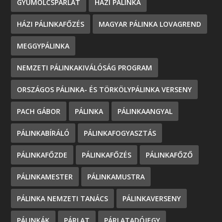
GYÜMÖLCSPÁRLAT
HÁZI PÁLINKA
HÁZI PÁLINKAFŐZÉS
MAGYAR PÁLINKA LOVAGREND
MEGGYPÁLINKA
NEMZETI PÁLINKAKIVÁLÓSÁG PROGRAM
ORSZÁGOS PÁLINKA- ÉS TÖRKÖLYPÁLINKA VERSENY
PACH GÁBOR
PÁLINKA
PÁLINKAANGYAL
PÁLINKABÍRÁLÓ
PÁLINKAFOGYASZTÁS
PÁLINKAFŐZDE
PÁLINKAFŐZÉS
PÁLINKAFŐZŐ
PÁLINKAMESTER
PÁLINKAMUSTRA
PÁLINKA NEMZETI TANÁCS
PÁLINKAVERSENY
PÁLINKÁK
PÁRLAT
PÁRLATADÓJEGY