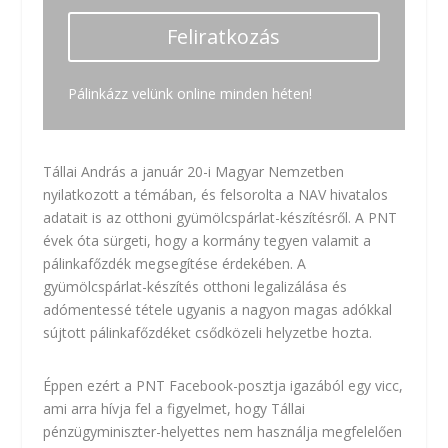
Feliratkozás
Pálinkázz velünk online minden héten!
Tállai András a január 20-i Magyar Nemzetben
nyilatkozott a témában
, és felsorolta a NAV hivatalos
adatait is az otthoni gyümölcspárlat-készítésről. A PNT
évek óta sürgeti, hogy a kormány tegyen valamit a
pálinkafőzdék megsegítése érdekében. A
gyümölcspárlat-készítés otthoni legalizálása és
adómentessé tétele ugyanis a nagyon magas adókkal
sújtott pálinkafőzdéket csődközeli helyzetbe hozta.
Éppen ezért a PNT Facebook-posztja igazából egy vicc,
ami arra hívja fel a figyelmet, hogy Tállai
pénzügyminiszter-helyettes nem használja megfelelően