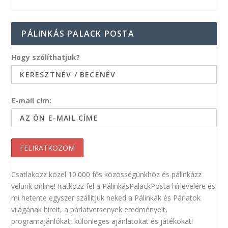
PÁLINKÁS PALACK POSTA
Hogy szólíthatjuk?
E-mail cím:
Csatlakozz közel 10.000 fős közösségünkhöz és pálinkázz
velünk online! Iratkozz fel a PálinkásPalackPosta hírlevelére és
mi hetente egyszer szállítjuk neked a Pálinkák és Párlatok
világának híreit, a párlatversenyek eredményeit,
programajánlókat, különleges ajánlatokat és játékokat!