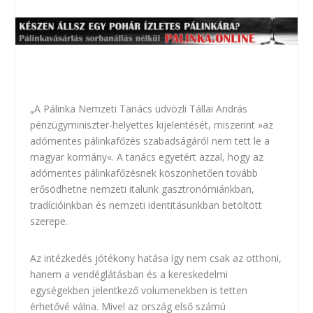
„A Pálinka Nemzeti Tanács üdvözli Tállai András
pénzügyminiszter-helyettes kijelentését, miszerint »az
adómentes pálinkafőzés szabadságáról nem tett le a
magyar kormány«. A tanács egyetért azzal, hogy az
adómentes pálinkafőzésnek köszönhetően tovább
erősödhetne nemzeti italunk gasztronómiánkban,
tradícióinkban és nemzeti identitásunkban betöltött
szerepe.
Az intézkedés jótékony hatása így nem csak az otthoni,
hanem a vendéglátásban és a kereskedelmi
egységekben jelentkező volumenekben is tetten
érhetővé válna. Mivel az ország első számú