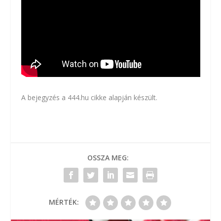
A bejegyzés a
444.hu
cikke alapján készült.
OSSZA MEG:
MÉRTÉK: