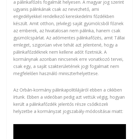
a pálinkafőzés fogalmát helyesen. A magyar jog szerint
ugyanis pálinkának csak az nevezhető, ami
engedélyekkel rendelkező kereskedelmi főzdékben
készült. Amit otthon, (elvileg) saját gyümölcsből főznek
az emberek, az hivatalosan nem pálinka, hanem csak
gyümölcspárlat. Az adómentes pálinkafőzés, amit Tállai
emleget, szigorúan véve tehát azt jelentené, hogy a
pálinkafőzdéknek nem kellene adót fizetniük. A
kormánynak azonban nincsenek erre vonatkozó tervei,
csak egy, a saját szakterületének jogi fogalmait nem
megfelelően használó miniszterhelyettese.
Az Orbán-kormány pálinkapolitilájáról
ebben a cikkben
írtunk. Ebben a videóban pedig azt vettük végig, hogyan
került a pálinkafőzdék jelentős része csődközeli
helyzetbe a kormányzat jogszabály-módosításai miatt: