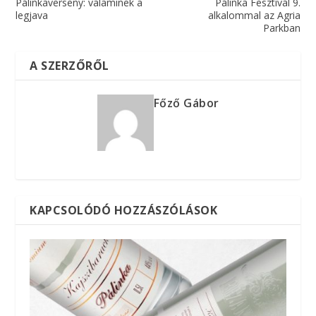
Pálinkaverseny: valaminek a
Pálinka Fesztivál 9.
legjava
alkalommal az Agria
Parkban
A SZERZŐRŐL
Főző Gábor
KAPCSOLÓDÓ HOZZÁSZÓLÁSOK