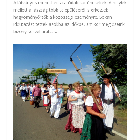
A látványos menetben aratódalokat énekeltek. A helyiek
mellett a Jászság több településéről is érkeztek
hagyományőrzők a közösségi eseményre. Sokan
időutazást tettek azokba az időkbe, amikor még őseink
bizony kézzel arattak.