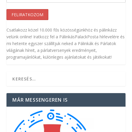
Csatlakozz közel 10.000 fős közösségünkhöz és pálinkázz
velünk online! Iratkozz fel a PálinkásPalackPosta hírlevelére és
mi hetente egyszer szállítjuk neked a Pálinkák és Párlatok
világának híreit, a párlatversenyek eredményeit,
programajánlókat, különleges ajánlatokat és játékokat!
MÁR MESSENGEREN IS