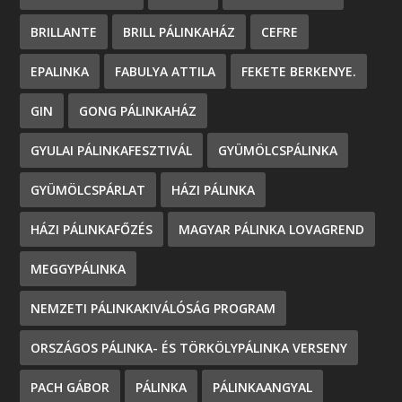
BRILLANTE
BRILL PÁLINKAHÁZ
CEFRE
EPALINKA
FABULYA ATTILA
FEKETE BERKENYE.
GIN
GONG PÁLINKAHÁZ
GYULAI PÁLINKAFESZTIVÁL
GYÜMÖLCSPÁLINKA
GYÜMÖLCSPÁRLAT
HÁZI PÁLINKA
HÁZI PÁLINKAFŐZÉS
MAGYAR PÁLINKA LOVAGREND
MEGGYPÁLINKA
NEMZETI PÁLINKAKIVÁLÓSÁG PROGRAM
ORSZÁGOS PÁLINKA- ÉS TÖRKÖLYPÁLINKA VERSENY
PACH GÁBOR
PÁLINKA
PÁLINKAANGYAL