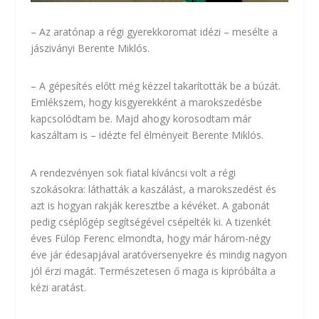
– Az aratónap a régi gyerekkoromat idézi – mesélte a
jásziványi Berente Miklós.
– A gépesítés előtt még kézzel takarították be a búzát.
Emlékszem, hogy kisgyerekként a marokszedésbe
kapcsolódtam be. Majd ahogy korosodtam már
kaszáltam is – idézte fel élményeit Berente Miklós.
A rendezvényen sok fiatal kíváncsi volt a régi
szokásokra: láthatták a kaszálást, a marokszedést és
azt is hogyan rakják keresztbe a kévéket. A gabonát
pedig cséplőgép segítségével csépelték ki. A tizenkét
éves Fülöp Ferenc elmondta, hogy már három-négy
éve jár édesapjával aratóversenyekre és mindig nagyon
jól érzi magát. Természetesen ő maga is kipróbálta a
kézi aratást.