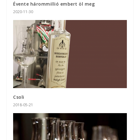
Évente hárommillió embert öl meg
2020-11-30
Csoli
2018-05-21