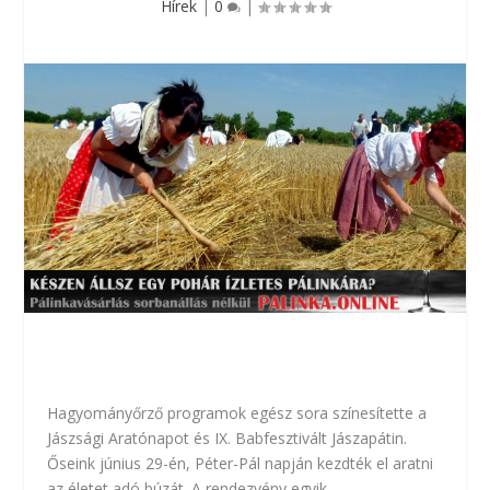
Hírek
|
0
|
Hagyományőrző programok egész sora színesítette a
Jászsági Aratónapot és IX. Babfesztivált Jászapátin.
Őseink június 29-én, Péter-Pál napján kezdték el aratni
az életet adó búzát. A rendezvény egyik