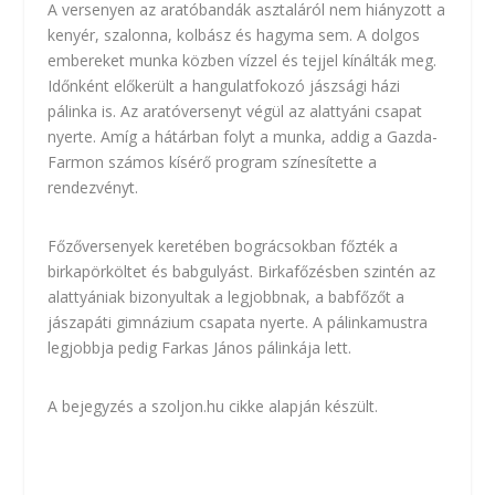
A versenyen az aratóbandák asztaláról nem hiányzott a
kenyér, szalonna, kolbász és hagyma sem. A dolgos
embereket munka közben vízzel és tejjel kínálták meg.
Időnként előkerült a hangulatfokozó jászsági házi
pálinka is. Az aratóversenyt végül az alattyáni csapat
nyerte. Amíg a hátárban folyt a munka, addig a Gazda-
Farmon számos kísérő program színesítette a
rendezvényt.
Főzőversenyek keretében bográcsokban főzték a
birkapörköltet és babgulyást. Birkafőzésben szintén az
alattyániak bizonyultak a legjobbnak, a babfőzőt a
jászapáti gimnázium csapata nyerte. A pálinkamustra
legjobbja pedig Farkas János pálinkája lett.
A bejegyzés a
szoljon.hu cikke
alapján készült.