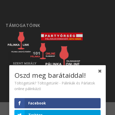
TÁMOGATÓINK
Oszd meg barátaiddal!
Töltögetünk? Töltögetünk! - Pálinkák és Párlatok
online pálinkázó
Facebook
Tervezte:
| Üzemeltető:
Elegant Themes
WordPress
Twitter