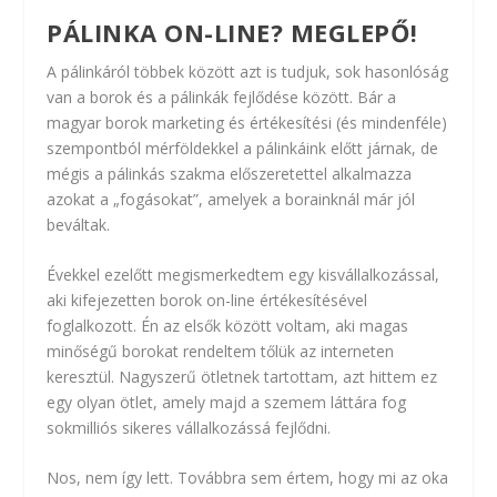
PÁLINKA ON-LINE? MEGLEPŐ!
A pálinkáról többek között azt is tudjuk, sok hasonlóság
van a borok és a pálinkák fejlődése között. Bár a
magyar borok marketing és értékesítési (és mindenféle)
szempontból mérföldekkel a pálinkáink előtt járnak, de
mégis a pálinkás szakma előszeretettel alkalmazza
azokat a „fogásokat”, amelyek a borainknál már jól
beváltak.
Évekkel ezelőtt megismerkedtem egy kisvállalkozással,
aki kifejezetten borok on-line értékesítésével
foglalkozott. Én az elsők között voltam, aki magas
minőségű borokat rendeltem tőlük az interneten
keresztül. Nagyszerű ötletnek tartottam, azt hittem ez
egy olyan ötlet, amely majd a szemem láttára fog
sokmilliós sikeres vállalkozássá fejlődni.
Nos, nem így lett. Továbbra sem értem, hogy mi az oka