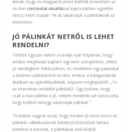
annak, hogy mi magyarok (mert külföldi ismeretem az
on-line
szeszesital vásárlás
sal kapcsolatban egyelőre
nincs) miért csupán 1%-át vásároljuk a pálinkáknak az
interneten.
JÓ PÁLINKÁT NETRŐL IS LEHET
RENDELNI?
Történt egyszer velem a tavalyi nyár folyamán, hogy
amikor meghívást kaptam egy kerti sütögetésre, előtte
jó vendégként felkészültem, és rendeltem egy palackkal
a kedvenc pálinkámból on-line. Amikor a házigazdának
átadtam az ajándékpálinkát, teljesen meglepődött: „Te
az interneten rendeltél pálinkát?! Úgy tudtam, hogy
csak a házi pálinka a jó, nekem mindenki azt tanácsolta,
hogy boltból nehogy vásároljak pálinkát.”
Tisztában vagyok azzal, hogy minden jó nevű boros és
pálinkás vállalkozásnak kötelező kóstolókat tartani,
kötelező a borokat, a pálinkákat első kézből