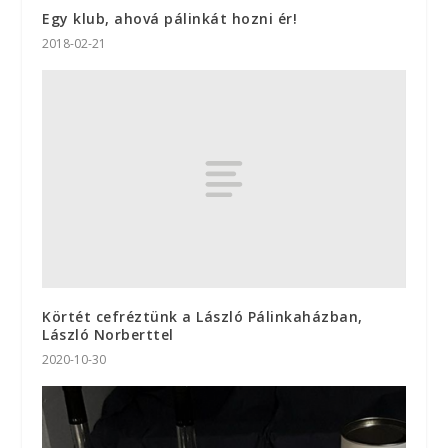
Egy klub, ahová pálinkát hozni ér!
2018-02-21
Körtét cefréztünk a László Pálinkaházban,
László Norberttel
2020-10-30