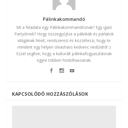
Pálinkakommandó
MI a feladata egy Pálinkakommandósnak? Egy igazi
Partyőrnek? Hogy összegyűjtse a pálinkák és párlatok
világának híreit, rendszerezi és közzéteszi, hogy te
mindent egy helyen olvashass kedvenc nedűidről :)
Ezzel segítve, hogy a kulturált pálinkafogyasztásnak
egyre többen hódolhassanak.
KAPCSOLÓDÓ HOZZÁSZÓLÁSOK