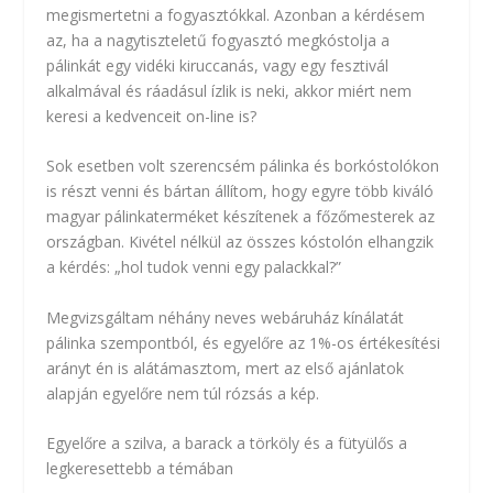
megismertetni a fogyasztókkal. Azonban a kérdésem
az, ha a nagytiszteletű fogyasztó megkóstolja a
pálinkát egy vidéki kiruccanás, vagy egy fesztivál
alkalmával és ráadásul ízlik is neki, akkor miért nem
keresi a kedvenceit on-line is?
Sok esetben volt szerencsém pálinka és borkóstolókon
is részt venni és bártan állítom, hogy egyre több kiváló
magyar pálinkaterméket készítenek a főzőmesterek az
országban. Kivétel nélkül az összes kóstolón elhangzik
a kérdés: „hol tudok venni egy palackkal?”
Megvizsgáltam néhány neves webáruház kínálatát
pálinka szempontból, és egyelőre az 1%-os értékesítési
arányt én is alátámasztom, mert az első ajánlatok
alapján egyelőre nem túl rózsás a kép.
Egyelőre a szilva, a barack a törköly és a fütyülős a
legkeresettebb a témában