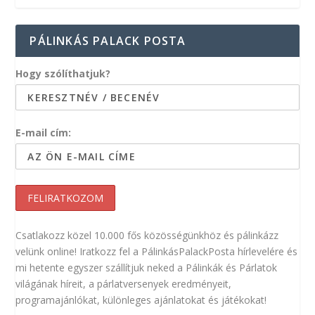
PÁLINKÁS PALACK POSTA
Hogy szólíthatjuk?
E-mail cím:
Csatlakozz közel 10.000 fős közösségünkhöz és pálinkázz
velünk online! Iratkozz fel a PálinkásPalackPosta hírlevelére és
mi hetente egyszer szállítjuk neked a Pálinkák és Párlatok
világának híreit, a párlatversenyek eredményeit,
programajánlókat, különleges ajánlatokat és játékokat!