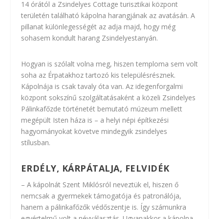
14 órától a Zsindelyes Cottage turisztikai központ
területén található kápolna harangjának az avatásán. A
pillanat különlegességét az adja majd, hogy még
sohasem kondult harang Zsindelyestanyán.
Hogyan is szólalt volna meg, hiszen temploma sem volt
soha az Érpatakhoz tartozó kis településrésznek.
Kápolnája is csak tavaly óta van. Az idegenforgalmi
központ sokszínű szolgáltatásaként a közeli Zsindelyes
Pálinkafőzde történetét bemutató múzeum mellett
megépült Isten háza is – a helyi népi építkezési
hagyományokat követve mindegyik zsindelyes
stílusban.
ERDÉLY, KÁRPÁTALJA, FELVIDÉK
– A kápolnát Szent Miklósról neveztük el, hiszen ő
nemcsak a gyermekek támogatója és patronálója,
hanem a pálinkafőzők védőszentje is. Így számunkra
egyértelmű volt a névválasztás. Ugyanakkor a kápolna