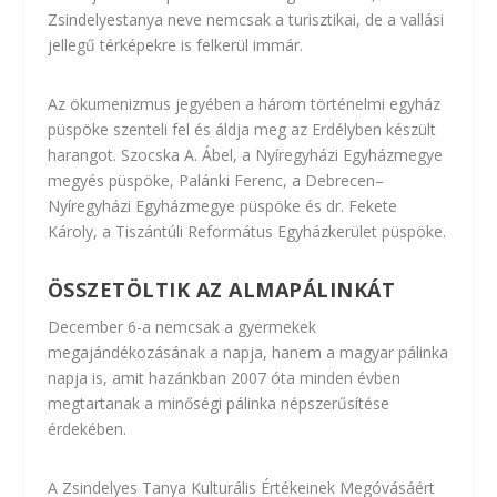
Zsindelyestanya neve nemcsak a turisztikai, de a vallási
jellegű térképekre is felkerül immár.
Az ökumenizmus jegyében a három történelmi egyház
püspöke szenteli fel és áldja meg az Erdélyben készült
harangot. Szocska A. Ábel, a Nyíregyházi Egyházmegye
megyés püspöke, Palánki Ferenc, a Debrecen–
Nyíregyházi Egyházmegye püspöke és dr. Fekete
Károly, a Tiszántúli Református Egyházkerület püspöke.
ÖSSZETÖLTIK AZ ALMAPÁLINKÁT
December 6-a nemcsak a gyermekek
megajándékozásának a napja, hanem a magyar pálinka
napja is, amit hazánkban 2007 óta minden évben
megtartanak a minőségi pálinka népszerűsítése
érdekében.
A Zsindelyes Tanya Kulturális Értékeinek Megóvásáért