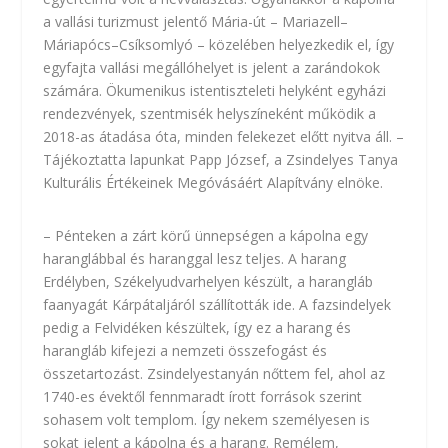
a vallási turizmust jelentő Mária-út – Mariazell–
Máriapócs–Csíksomlyó – közelében helyezkedik el, így
egyfajta vallási megállóhelyet is jelent a zarándokok
számára. Ökumenikus istentiszteleti helyként egyházi
rendezvények, szentmisék helyszíneként működik a
2018-as átadása óta, minden felekezet előtt nyitva áll. –
Tájékoztatta lapunkat Papp József, a Zsindelyes Tanya
Kulturális Értékeinek Megóvásáért Alapítvány elnöke.
– Pénteken a zárt körű ünnepségen a kápolna egy
haranglábbal és haranggal lesz teljes. A harang
Erdélyben, Székelyudvarhelyen készült, a harangláb
faanyagát Kárpátaljáról szállították ide. A fazsindelyek
pedig a Felvidéken készültek, így ez a harang és
harangláb kifejezi a nemzeti összefogást és
összetartozást. Zsindelyestanyán nőttem fel, ahol az
1740-es évektől fennmaradt írott források szerint
sohasem volt templom. Így nekem személyesen is
sokat jelent a kápolna és a harang. Remélem,