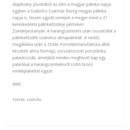
Alapítvány jóvoltából az idén a magyar pálinka napja
egyben a Szabolcs-Szatmár-Bereg megyei pálinka
napja is, hiszen együtt ünnepel a megye mind a 21
kereskedelmi pálinkafőzdéje pénteken
Zsindelyestanyán. A harangszentelés után összetöltik a
pálinkafőzdék szabolcsi almapálinkáit. A nedűt,
megáldása után a ZEMA Porcelánmanufaktúra által
készített alma formájú, sorszámozott porcelánba
palackozzák, amelyből minden meghívott kap egy
palackkal a harangszentelésről szóló bronz
emlékplakettel együtt.
MML
Forrás:
szon.hu