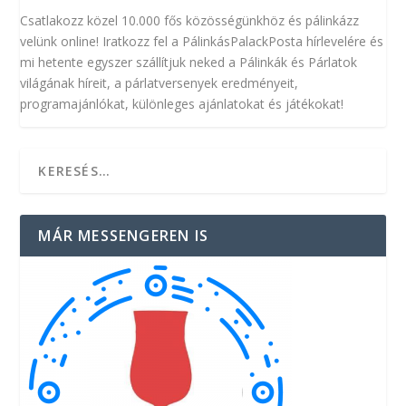
Csatlakozz közel 10.000 fős közösségünkhöz és pálinkázz
velünk online! Iratkozz fel a PálinkásPalackPosta hírlevelére és
mi hetente egyszer szállítjuk neked a Pálinkák és Párlatok
világának híreit, a párlatversenyek eredményeit,
programajánlókat, különleges ajánlatokat és játékokat!
MÁR MESSENGEREN IS