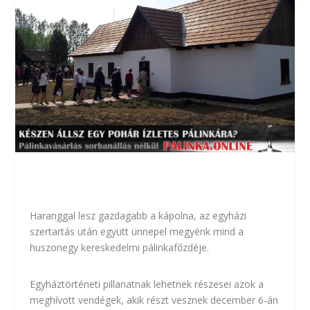
Haranggal lesz gazdagabb a kápolna, az egyházi
szertartás után együtt ünnepel megyénk mind a
huszonegy kereskedelmi pálinkafőzdéje.
Egyháztörténeti pillanatnak lehetnek részesei azok a
meghívott vendégek, akik részt vesznek december 6-án