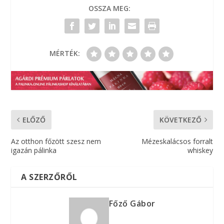
OSSZA MEG:
MÉRTÉK:
ELŐZŐ
KÖVETKEZŐ
Az otthon főzött szesz nem
Mézeskalácsos forralt
igazán pálinka
whiskey
A SZERZŐRŐL
Főző Gábor