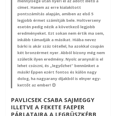
mennyisége után nyeri el az adott illető a
címet. Hanem az erre kialakított
pontszámítás alapján, amiben az első 5
legjobb érmet számítják bele. Holtverseny
esetén pedig nézik a következő legjobb
eredményeket. Ezt sokan nem értik ma sem,
inkább támadják a másikat. Hiába nevez
bárki is akár száz tétellel, ha azokkal csupán
két bronzérmet nyer. Abból bizony még nem
születik ilyen eredmény. Nyolc aranynál is el
lehet csúszni, és „legyőzhet” bennünket a
másik! Éppen ezért fontos és külön nagy
dolog, ha nagyarany díjakból is elnyer egy-
kettőt az ember! 😊
PAVLICSEK CSABA SAJMEGGY
ILLETVE A FEKETE FAEPER
PÁRLATAIRA A LEGBÜSZKÉBB