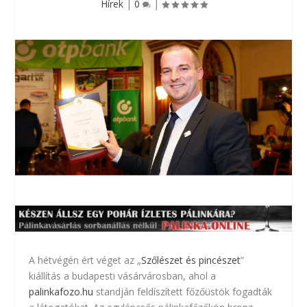
Hírek
|
0
|
A hétvégén ért véget az „
Szőlészet és pincészet
”
kiállítás a budapesti vásárvárosban, ahol a
palinkafozo.hu
standján feldíszített főzőüstök fogadták