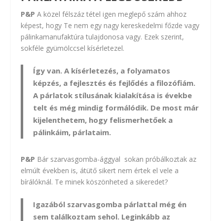
P&P
A közel félszáz tétel igen meglepő szám ahhoz
képest, hogy Te nem egy nagy kereskedelmi főzde vagy
pálinkamanufaktúra tulajdonosa vagy. Ezek szerint,
sokféle gyümölccsel kísérletezel.
Így van. A kísérletezés, a folyamatos
képzés, a fejlesztés és fejlődés a filozófiám.
A párlatok stílusának kialakítása is évekbe
telt és még mindig formálódik. De most már
kijelenthetem, hogy felismerhetőek a
pálinkáim, párlataim.
P&P
Bár szarvasgomba-ággyal sokan próbálkoztak az
elmúlt években is, átütő sikert nem értek el vele a
bírálóknál. Te minek köszönheted a sikeredet?
Igazából szarvasgomba párlattal még én
sem találkoztam sehol. Leginkább az