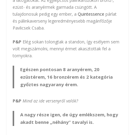
a látogatókat. Az egylépcsős pálinkafőzőkön bronz-,
ezüst- és aranyérmek garmada csüngött. A
tulajdonosuk pedig egy ember, a
Quintessence
párlat
és pálinkaverseny legeredményesebb magánfőzője
Pavlicsek Csaba.
P&P
Elég sokan tolongtak a standon, így esélyem sem
volt megszámolni, mennyi érmet akasztottak fel a
tornyokra.
Egészen pontosan 8 aranyérem, 20
ezüstérem, 16 bronzérem és 2 kategória
győztes nagyarany érem.
P&P
Mind az ide versenyről valók?
A nagy része igen, de úgy emlékszem, hogy
akadt benne „néhány” tavalyi is.