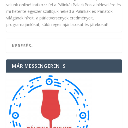
velünk online! Iratkozz fel a PálinkásPalackPosta hírlevelére és
mi hetente egyszer szállítjuk neked a Pálinkák és Párlatok
világának híreit, a párlatversenyek eredményeit,
programajánlókat, különleges ajánlatokat és játékokat!
MÁR MESSENGEREN IS