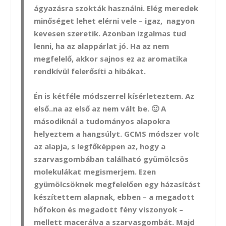
ágyazásra szokták használni. Elég meredek
minőséget lehet elérni vele – igaz, nagyon
kevesen szeretik. Azonban izgalmas tud
lenni, ha az alappárlat jó. Ha az nem
megfelelő, akkor sajnos ez az aromatika
rendkívül felerősíti a hibákat.
Én is kétféle módszerrel kísérleteztem. Az
első..na az első az nem vált be. 🙂 A
másodiknál a tudományos alapokra
helyeztem a hangsúlyt. GCMS módszer volt
az alapja, s legfőképpen az, hogy a
szarvasgombában található gyümölcsös
molekulákat megismerjem. Ezen
gyümölcsöknek megfelelően egy házasítást
készítettem alapnak, ebben – a megadott
hőfokon és megadott fény viszonyok –
mellett macerálva a szarvasgombát. Majd