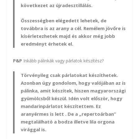
következet az újradesztillálás.
Összességben elégedett lehetek, de
továbbra is az arany a cél. Remélem jövőre is
kísérletezhetek majd és akkor még jobb
eredményt érhetek el.
P&P
Inkább pálinkák vagy párlatok készítész?
Törvényileg csak párlatokat készíthetek.
Azonban úgy gondolom, hogy valójában az is
pálinka, amit készítek, hiszen magyarországi
gyümölcsből készül. Idén volt először, hogy
mandarinpárlatot készítettem. Ez
aranyérmes is lett . De a „repertoárban”
megtalálható a bodza illetve lila orgona
virággal is.