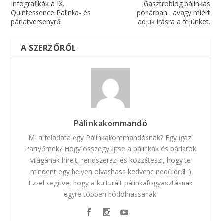
Infografikák a IX.
Gasztroblog pálinkás
Quintessence Pálinka- és
pohárban…avagy miért
párlatversenyről
adjuk írásra a fejünket.
A SZERZŐRŐL
Pálinkakommandó
MI a feladata egy Pálinkakommandósnak? Egy igazi
Partyőrnek? Hogy összegyűjtse a pálinkák és párlatok
világának híreit, rendszerezi és közzéteszi, hogy te
mindent egy helyen olvashass kedvenc nedűidről :)
Ezzel segítve, hogy a kulturált pálinkafogyasztásnak
egyre többen hódolhassanak.