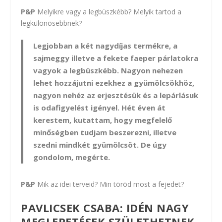
P&P
Melyikre vagy a legbüszkébb? Melyik tartod a
legkülönösebbnek?
Legjobban a két nagydíjas termékre, a
sajmeggy illetve a fekete faeper párlatokra
vagyok a legbüszkébb. Nagyon nehezen
lehet hozzájutni ezekhez a gyümölcsökhöz,
nagyon nehéz az erjesztésük és a lepárlásuk
is odafigyelést igényel. Hét éven át
kerestem, kutattam, hogy megfelelő
minőségben tudjam beszerezni, illetve
szedni mindkét gyümölcsöt. De úgy
gondolom, megérte.
P&P
Mik az idei terveid? Min töröd most a fejedet?
PAVLICSEK CSABA: IDÉN NAGY
MEGLEPETÉSEK SZÜLETHETNEK