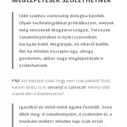
Idén számos vadonatúj dologba kezdek.
Olyan technológiákkal próbálkozom, melyek
még nincsenek Magyarországon. Tervezek
tanulmányutakat is nyári szezonban
Európán belül. Meglátjuk, mi sikerül belőle.
Ám ha minden összejön úgy, ahogy
gondolom, akkor nagy meglepetések is
születhetnek.
P&P
Azt eláruljuk rólad, hogy nem csak pálinkát főzöl,
hanem bírálsz is és
versenyt is szervezel
. Mennyi időd
marad idén a kísérletezésre?
Igazából ez mind-mind egybe fonódik. Sose
állok meg. A tanulmányaim, a szakmám és a
munkám mellett minden nap csak ezzel