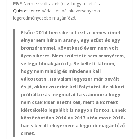
P&P
Nem ez volt az első év, hogy te lettél a
Quintessence
párlat- és pálinkaversenyen a
legeredményesebb magánfőző.
Elsőre 2014-ben sikerült ezt a nemes címet
elnyernem három arany-, egy ezüst és egy
bronzéremmel. Következő évem nem volt
ilyen sikeres. Nem született sem aranyérem,
se legjobbnak járó díj. Be kellett látnom,
hogy nem mindig és mindenen kell
változtatni. Ha valami egyszer már bevált
és jó, akkor aszerint kell folytatni. Az akkori
próbálkozás megmutatta számomra hogy
nem csak kísérletezni kell, mert a korrekt
kiértékelés legalább is nagyon fontos. Ennek
köszönhetően 2016 és 2017 után most 2018-
ban sikerült elnyernem a legjobb magánfőző
címet.