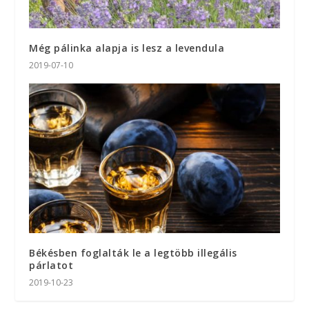
Még pálinka alapja is lesz a levendula
2019-07-10
Békésben foglalták le a legtöbb illegális
párlatot
2019-10-23