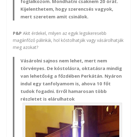
foglalkozom. Mondhatni csaknem 20 órát.
Kijelenthetem, hogy szerencsés vagyok,
mert szeretem amit csinálok.
P&P
Akit érdekel, milyen az egyik legsikeresebb
magánfőző pálinkái, hol kóstolhatják vagy vásárolhatják
meg azokat?
Vásárolni sajnos nem lehet, mert nem
törvényes. De kóstolásra, oktatásra mindig
van lehetőség a főzdében Perkátán. Nyáron
indul egy tanfolyamom is, ahova 10 főt
tudok fogadni. Erről hamarosan több
részletet is elárulhatok