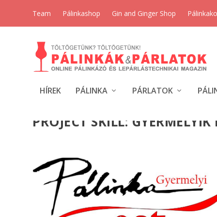
Team
Pálinkashop
Gin and Ginger Shop
Pálinkak
HÍREK
PÁLINKA
PÁRLATOK
PÁLI
PROJECT SKILL:
GYERMELYIK 